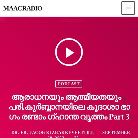
MAACRADIO
menu
play_arrow
PODCAST
ആരാധനയും ആത്മീയതയും –
പരി.കുർബ്ബാനയിലെ കൂദാശാ ഭാ​
ഗം രണ്ടാം ഗ്ഹാന്ത വൃത്തം Part 3
DR. FR. JACOB KIZHAKKEVEETTILL
SEPTEMBER
mic
today