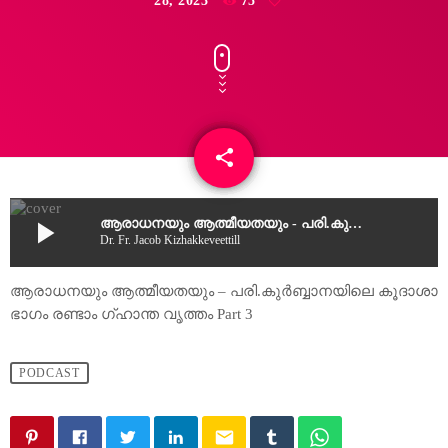
28, 2023
75
share
email
play_arrow
ആരാധനയും ആത്മീയതയും - പരി.കുർബ്ബാനയിലെ കൂദാശാ ഭാ​ഗം രണ്ടാം ഗ്ഹാന്ത വൃത്തം Part 3
Dr. Fr. Jacob Kizhakkeveettill
ആരാധനയും ആത്മീയതയും – പരി.കുർബ്ബാനയിലെ കൂദാശാ
ഭാ​ഗം രണ്ടാം ഗ്ഹാന്ത വൃത്തം Part 3
PODCAST
email