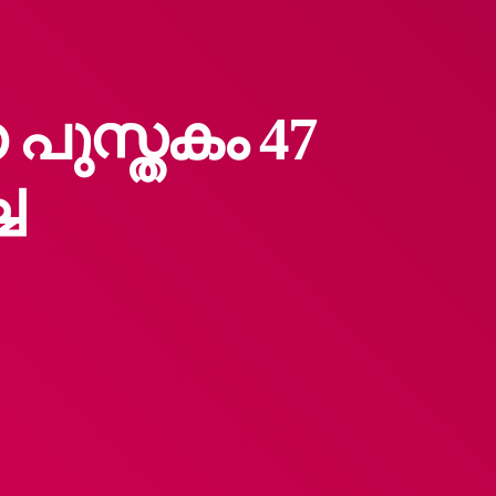
പുസ്തകം 47
ച