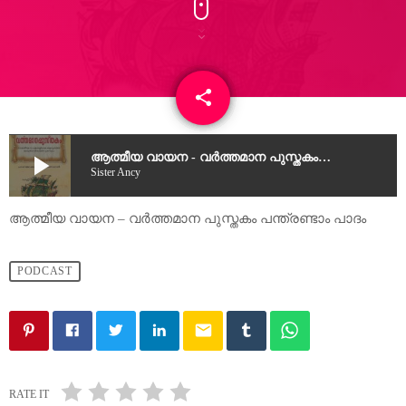
share
email
play_arrow
ആത്മീയ വായന - വർത്തമാന പുസ്തകം പന്ത്രണ്ടാം പാദം
Sister Ancy
ആത്മീയ വായന – വർത്തമാന പുസ്തകം പന്ത്രണ്ടാം പാദം
PODCAST
email
RATE IT