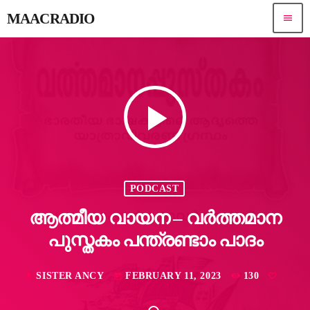
MAACRADIO
menu
play_arrow
PODCAST
ആത്മീയ വായന – വർത്തമാന
പുസ്തകം പന്ത്രണ്ടാം പാദം
SISTER ANCY
FEBRUARY 11, 2023
130
mic
today