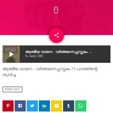
share
email
2
play_arrow
ആത്മീയ വായന - വർത്തമാനപ്പുസ്തകം 73 പാദത്തിന്റെ തുടർച്ച
Sr. Jaisly CMC
ആത്മീയ വായന – വർത്തമാനപ്പുസ്തകം 73 പാദത്തിന്റെ
തുടർച്ച
PODCAST
email