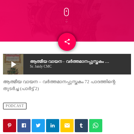
share
email
3
play_arrow
ആത്മീയ വായന - വർത്തമാനപ്പുസ്തകം 72 പാദത്തിന്റെ തുടർച്ച (പാർട്ട് 2)
Sr. Jaisly CMC
ആത്മീയ വായന – വർത്തമാനപ്പുസ്തകം 72 പാദത്തിന്റെ
തുടർച്ച (പാർട്ട് 2)
PODCAST
email