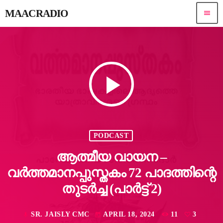
MAACRADIO
menu
play_arrow
PODCAST
ആത്മീയ വായന –
വർത്തമാനപ്പുസ്തകം 72 പാദത്തിന്റെ
തുടർച്ച (പാർട്ട് 2)
SR. JAISLY CMC
APRIL 18, 2024
11
3
mic
today