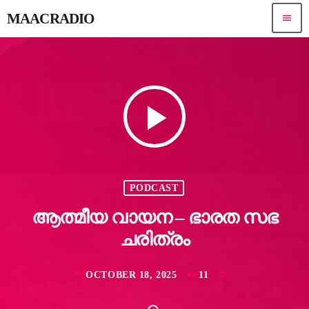
MAACRADIO
menu
play_arrow
PODCAST
ആത്മീയ വായന – ഭാരത സഭ
ചരിത്രം
OCTOBER 18, 2025
11
today