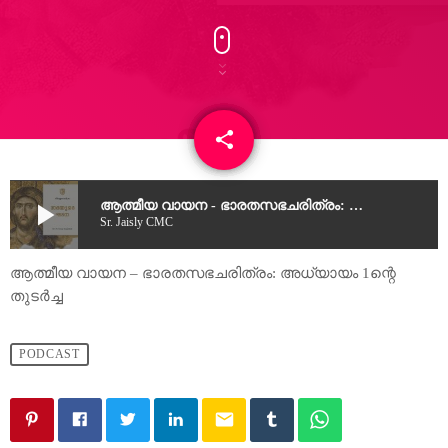
share
email
play_arrow
ആത്മീയ വായന - ഭാരതസഭചരിത്രം: അധ്യായം 1ന്റെ തുടർച്ച
Sr. Jaisly CMC
ആത്മീയ വായന – ഭാരതസഭചരിത്രം: അധ്യായം 1ന്റെ
തുടർച്ച
PODCAST
email