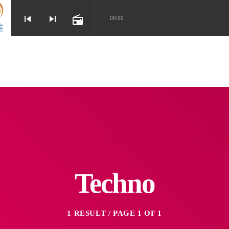
skip_previous
skip_next
radio
00:00
KUNNUMPURATH
Techno
1 RESULT / PAGE 1 OF 1