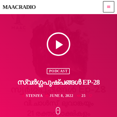
MAACRADIO
menu
play_arrow
PODCAST
സ്വർഗ്ഗപുഷ്പങ്ങൾ EP-28
STENIYA
JUNE 8, 2022
25
mic
today