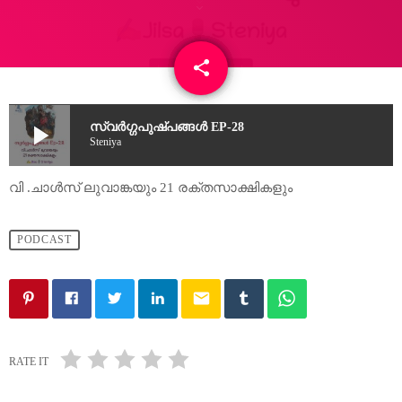
share
email
play_arrow
സ്വർഗ്ഗപുഷ്പങ്ങൾ EP-28
Steniya
വി .ചാൾസ് ലുവാങ്കയും 21 രക്തസാക്ഷികളും
PODCAST
email
RATE IT