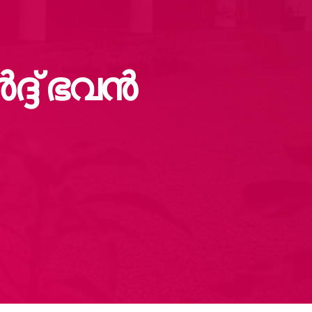
്ദ് ഭവൻ