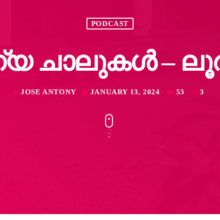
PODCAST
യ ചാലുകൾ – ലൂർദ
JOSE ANTONY
JANUARY 13, 2024
53
3
mic
today