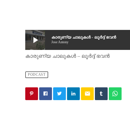
play_arrow
കാരുണ്യ ചാലുകൾ - ലൂർദ്ദ് ഭവൻ
Jose Antony
കാരുണ്യ ചാലുകൾ – ലൂർദ്ദ് ഭവൻ
PODCAST
email